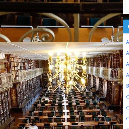
A
A
A
A
B
C
C
C