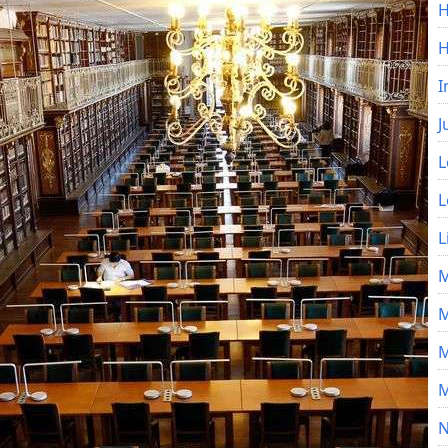
H
I
J
L
L
L
M
M
M
M
N