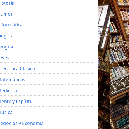
istoria
Humor
nformática
uegos
engua
eyes
iteratura Clásica
atemáticas
edicina
ente y Espíritu
úsica
egocios y Economia