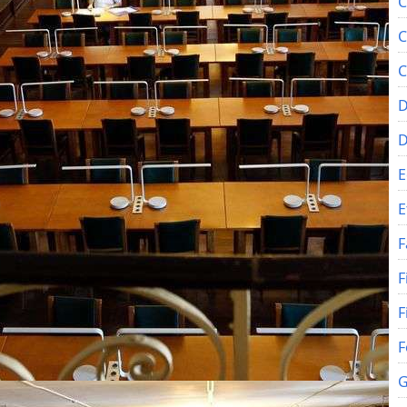
C
C
C
D
E
E
F
F
F
F
G