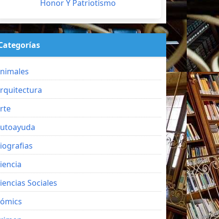
Honor Y Patriotismo
Categorías
nimales
rquitectura
rte
utoayuda
iografias
iencia
iencias Sociales
ómics