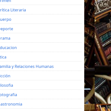
rimen
rítica Literaria
uerpo
eporte
Drama
ducacion
tica
amilia y Relaciones Humanas
icción
ilosofia
otografia
astronomia