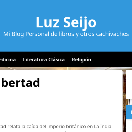
Luz Seijo
Mi Blog Personal de libros y otros cachivaches
dicina
Literatura Clásica
Religión
ibertad
tad relata la caída del imperio británico en La India