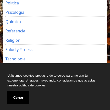
Política
Psicología
Química
Referencia
Religión
Salud y Fitness
Tecnología
Viajes
Utilizamos cookies propias y de terceros para mejorar tu
experiencia. Si sigues navegando, consideramos que aceptas
nuestra política de cookies
Copyright © All rights reserved.
Cerrar
Blog de Luz Seijo