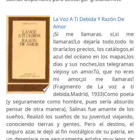
La Voz A Ti Debida Y Razón De
Amor
¡Si me llamaras. sí,si me
llamaras!Lo dejaría todo,todo lo
tiraría:los precios, los catálogos,el
azul del océano en los mapas,los
días y sus noches,los telegramas
viejosy un amor.Tú, que no eres
mi amor,¡si me llamaras!
(Fragmento de La voz a ti
debida.Madrid, 1933)Como poeta
(y seguramente como hombre, pues sería absurdo
pensar de otra manera), Salinas fue amante de los
sueños. Realizó los sueños de su juventud viajando,
conociendo tierras y gentes. Pero el destino, el
seguro azar, le dejó al fin nostálgico de su patria, en
un desenlace que seguramente estaba muy lejos de