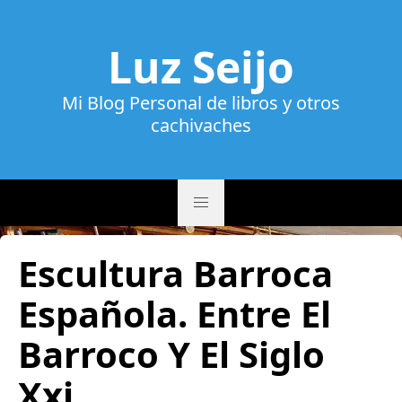
Luz Seijo
Mi Blog Personal de libros y otros
cachivaches
Escultura Barroca
Española. Entre El
Barroco Y El Siglo
Xxi