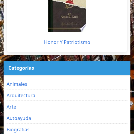
Honor Y Patriotismo
Categorías
Animales
Arquitectura
Arte
Autoayuda
Biografias