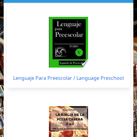
Lenguaje Para Preescolar / Language Preschool