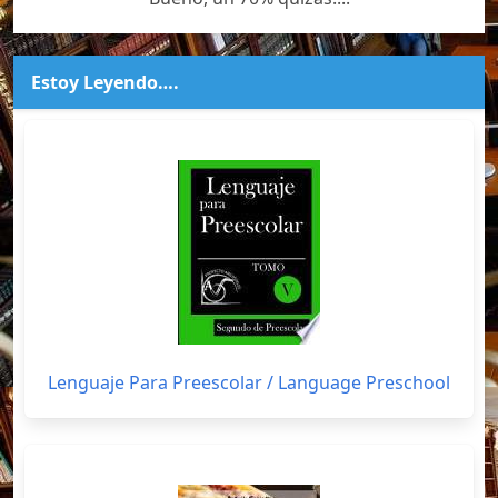
Estoy Leyendo….
Lenguaje Para Preescolar / Language Preschool