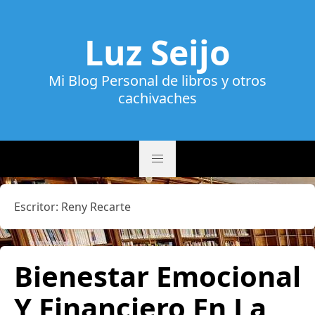
Luz Seijo
Mi Blog Personal de libros y otros
cachivaches
Escritor:
Reny Recarte
Bienestar Emocional
Y Financiero En La