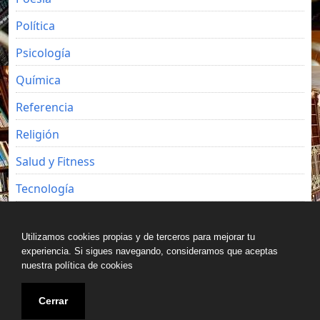
Política
Psicología
Química
Referencia
Religión
Salud y Fitness
Tecnología
Viajes
Utilizamos cookies propias y de terceros para mejorar tu
experiencia. Si sigues navegando, consideramos que aceptas
nuestra política de cookies
Copyright © All rights reserved.
Cerrar