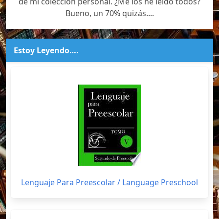
de mi colección personal. ¿Me los he leído todos?
Bueno, un 70% quizás....
Estoy Leyendo….
Lenguaje Para Preescolar / Language Preschool