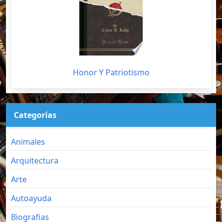
Honor Y Patriotismo
Categorías
Animales
Arquitectura
Arte
Autoayuda
Biografias