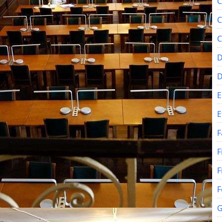
C
C
C
D
E
E
F
F
F
F
G