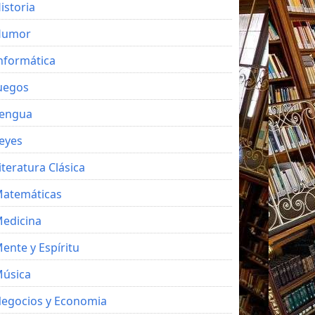
istoria
Humor
nformática
uegos
engua
eyes
iteratura Clásica
atemáticas
edicina
ente y Espíritu
úsica
egocios y Economia