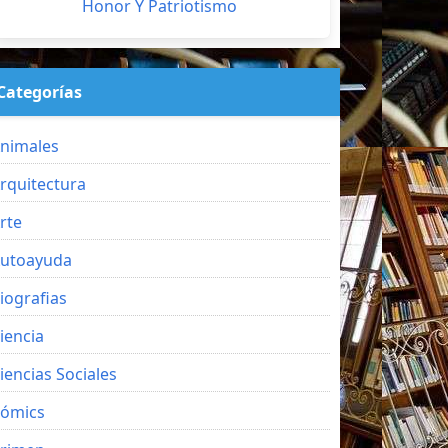
Honor Y Patriotismo
Categorías
nimales
rquitectura
rte
utoayuda
iografias
iencia
iencias Sociales
ómics