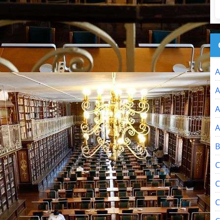
A
A
A
A
B
C
C
C