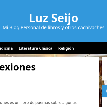
Luz Seijo
Mi Blog Personal de libros y otros cachivaches
dicina
Literatura Clásica
Religión
lexiones
exiones es un libro de poemas sobre algunas