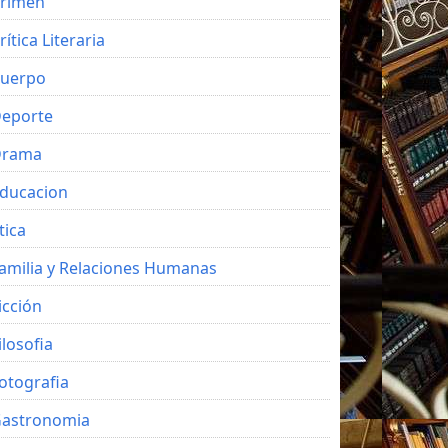
rimen
rítica Literaria
uerpo
eporte
Drama
ducacion
tica
amilia y Relaciones Humanas
icción
ilosofia
otografia
astronomia