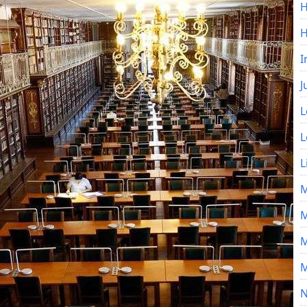
H
I
J
L
L
L
M
M
M
M
N