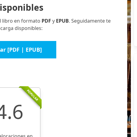
isponibles
l libro en formato
PDF
y
EPUB
. Seguidamente te
scarga disponibles:
ar [PDF | EPUB]
POPULAR
4.6
aloraciones en