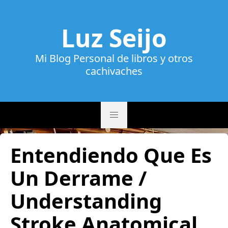
Luz Seijo
Mi Blog Personal de libros y otros
cachivaches
Entendiendo Que Es
Un Derrame /
Understanding
Stroke Anatomical