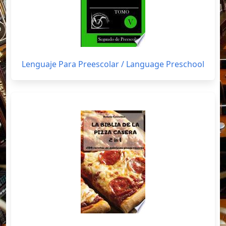
Lenguaje Para Preescolar / Language Preschool