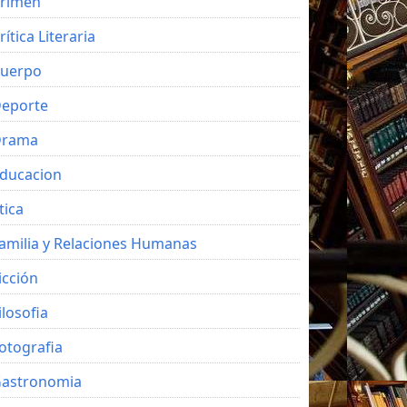
rimen
rítica Literaria
uerpo
eporte
Drama
ducacion
tica
amilia y Relaciones Humanas
icción
ilosofia
otografia
astronomia