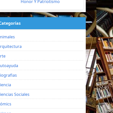
Honor Y Patriotismo
Categorías
nimales
rquitectura
rte
utoayuda
iografias
iencia
iencias Sociales
ómics