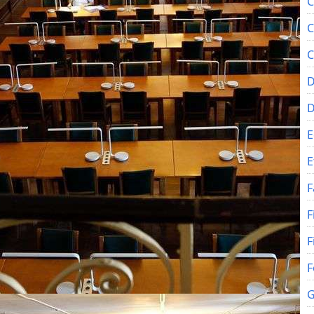
C
C
C
D
E
E
F
F
F
F
G