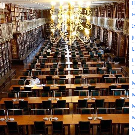
H
I
J
L
L
L
M
M
M
M
N