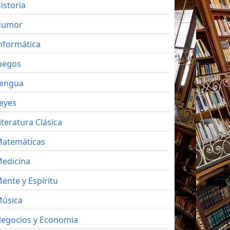
istoria
Humor
nformática
uegos
engua
eyes
iteratura Clásica
atemáticas
edicina
ente y Espíritu
úsica
egocios y Economia