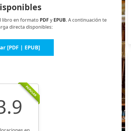
isponibles
l libro en formato
PDF
y
EPUB
. A continuación te
ga directa disponibles:
ar [PDF | EPUB]
POPULAR
3.9
aloraciones en