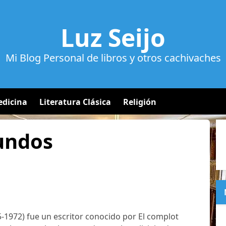
Luz Seijo
Mi Blog Personal de libros y otros cachivaches
dicina
Literatura Clásica
Religión
undos
5-1972) fue un escritor conocido por El complot