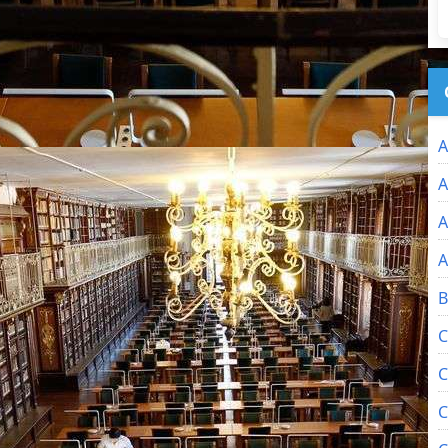
A
A
A
A
B
C
C
C