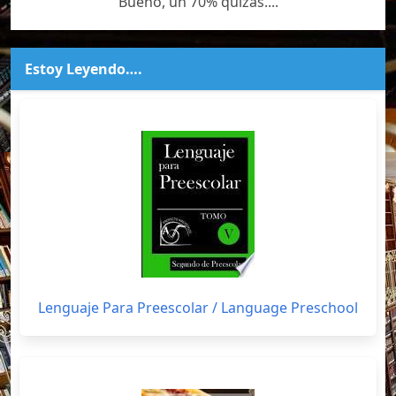
Bueno, un 70% quizás....
Estoy Leyendo….
Lenguaje Para Preescolar / Language Preschool