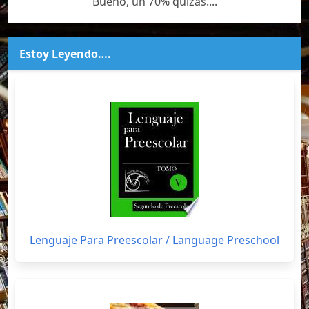
Bueno, un 70% quizás....
Estoy Leyendo….
Lenguaje Para Preescolar / Language Preschool