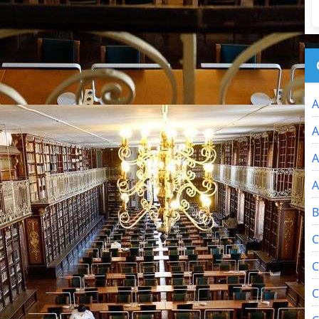
A
A
A
A
B
C
C
C