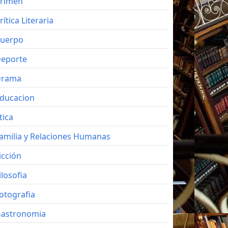
rimen
rítica Literaria
uerpo
eporte
Drama
ducacion
tica
amilia y Relaciones Humanas
icción
ilosofia
otografia
astronomia