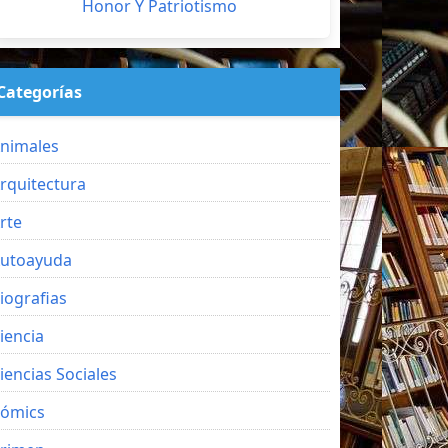
Honor Y Patriotismo
Categorías
nimales
rquitectura
rte
utoayuda
iografias
iencia
iencias Sociales
ómics