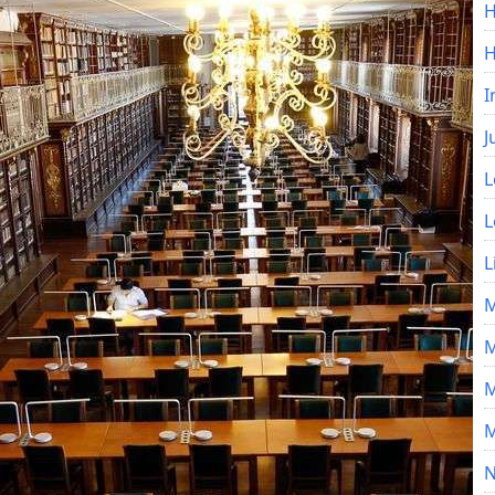
H
I
J
L
L
L
M
M
M
M
N