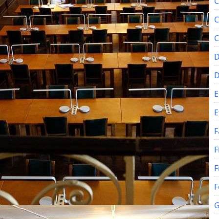
C
C
C
D
E
E
F
F
F
F
G