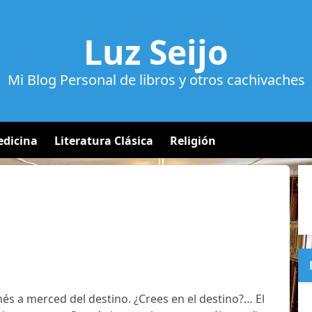
Luz Seijo
Mi Blog Personal de libros y otros cachivaches
dicina
Literatura Clásica
Religión
nés a merced del destino. ¿Crees en el destino?… El