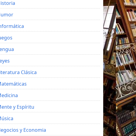
istoria
Humor
nformática
uegos
engua
eyes
iteratura Clásica
atemáticas
edicina
ente y Espíritu
úsica
egocios y Economia