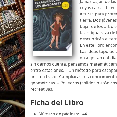
Jamás bajan de las
cuyas ramas tejen 
alturas para prote
tierra. Dos jóvenes
bajar de los árbol
la antigua raza de
descubrirán el ter
En este libro enco
Las ideas topológi
en algo tan cotid
sin darnos cuenta, pensamos matemáticame
entre estaciones. – Un método para escapar 
un solo trazo. Y ampliarás tus conocimientos
geométricas. – Poliedros (sólidos platónico
recreativas.
Ficha del Libro
Número de páginas: 144