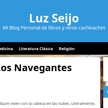
Luz Seijo
Mi Blog Personal de libros y otros cachivaches
dicina
Literatura Clásica
Religión
 Los Navegantes
Baum viven con la cabeza en las nubes. Literalmente.