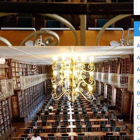
A
A
A
A
B
C
C
C