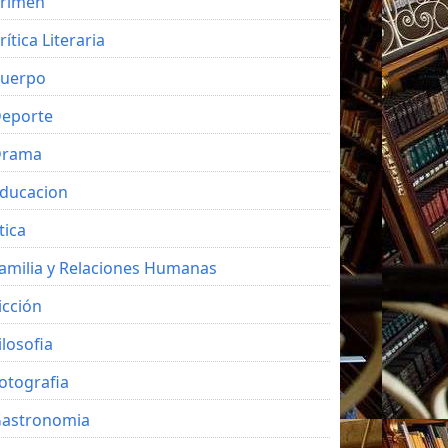
rimen
rítica Literaria
uerpo
eporte
Drama
ducacion
tica
amilia y Relaciones Humanas
icción
ilosofia
otografia
astronomia