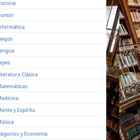
istoria
Humor
nformática
uegos
engua
eyes
iteratura Clásica
atemáticas
edicina
ente y Espíritu
úsica
egocios y Economia