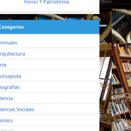
Honor Y Patriotismo
Categorías
nimales
rquitectura
rte
utoayuda
iografias
iencia
iencias Sociales
ómics