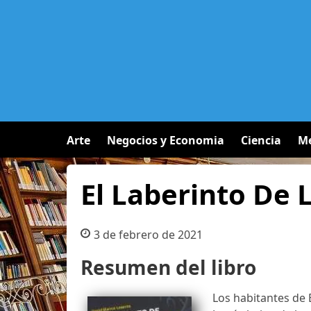
Arte
Negocios y Economia
Ciencia
Me
El Laberinto De
3 de febrero de 2021
Resumen del libro
Los habitantes de 