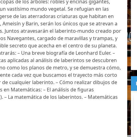
 copas de los árboles: robles y encinas gigantes,
un vastísimo mundo vegetal. Se refugian en las
gerse de las aterradoras criaturas que habitan en
, Ameisín y Barin, serán los únicos que se atrevan a
es. Juntos atravesarán el laberinto-mundo creado por
 los Navegantes, cargado de maravillas y trampas, y
rible secreto que acecha en el centro de su planeta.
ntrarás: – Una breve biografía de Leonhard Euler. –
cas aplicadas al análisis de laberintos se descubren
iano como los planos de metro, y se demuestra cómo,
nte cada vez que buscamos el trayecto más corto
de cualquier laberinto. – Cómo realizar dibujos de
 en Matemáticas: – El análisis de figuras
s). – La matemática de los laberintos. – Matemáticas