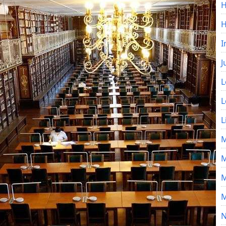
H
I
J
L
L
L
M
M
M
M
N