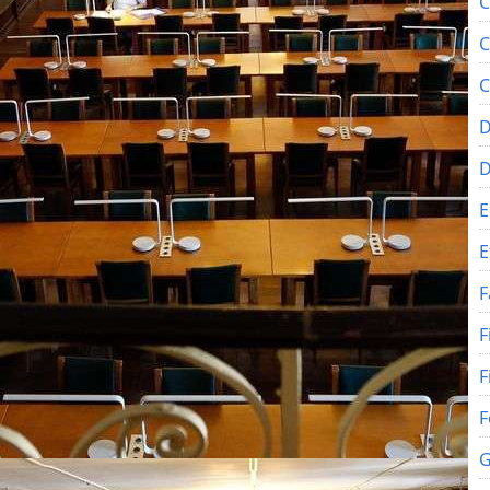
C
C
C
D
E
E
F
F
F
F
G