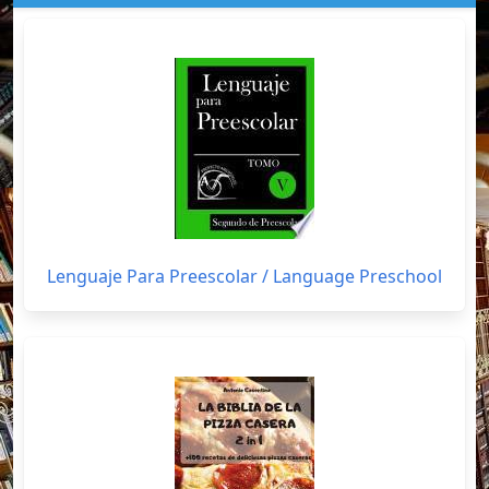
Lenguaje Para Preescolar / Language Preschool