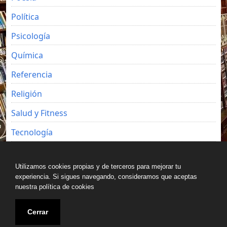
Política
Psicología
Química
Referencia
Religión
Salud y Fitness
Tecnología
Viajes
Utilizamos cookies propias y de terceros para mejorar tu
experiencia. Si sigues navegando, consideramos que aceptas
nuestra política de cookies
Copyright © All rights reserved.
Cerrar