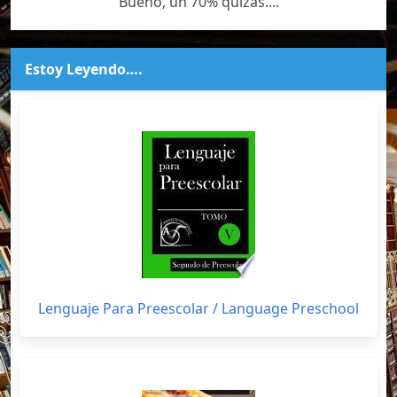
Bueno, un 70% quizás....
Estoy Leyendo….
Lenguaje Para Preescolar / Language Preschool