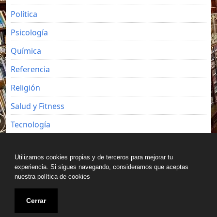
Política
Psicología
Química
Referencia
Religión
Salud y Fitness
Tecnología
Viajes
Utilizamos cookies propias y de terceros para mejorar tu
experiencia. Si sigues navegando, consideramos que aceptas
nuestra política de cookies
Copyright © All rights reserved.
Cerrar
Blog de Luz Seijo