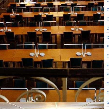
C
C
C
D
E
E
F
F
F
F
G