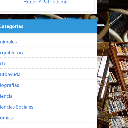
Honor Y Patriotismo
Categorías
nimales
rquitectura
rte
utoayuda
iografias
iencia
iencias Sociales
ómics