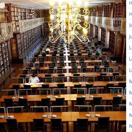
H
I
J
L
L
L
M
M
M
M
N