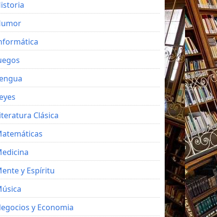
istoria
Humor
nformática
uegos
engua
eyes
iteratura Clásica
atemáticas
edicina
ente y Espíritu
úsica
egocios y Economia