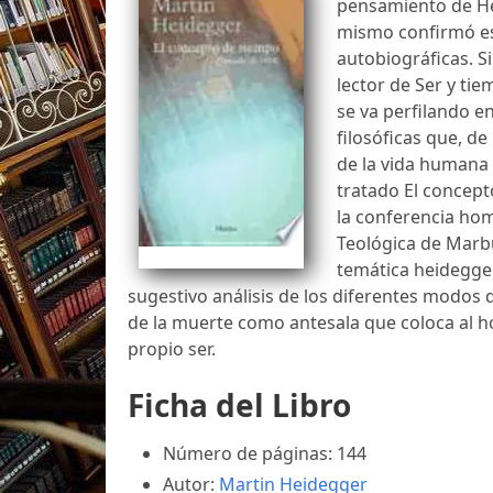
pensamiento de Hei
mismo confirmó es
autobiográficas. S
lector de Ser y ti
se va perfilando e
filosóficas que, d
de la vida humana a
tratado El concep
la conferencia ho
Teológica de Marbu
temática heidegger
sugestivo análisis de los diferentes modos 
de la muerte como antesala que coloca al h
propio ser.
Ficha del Libro
Número de páginas: 144
Autor:
Martin Heidegger