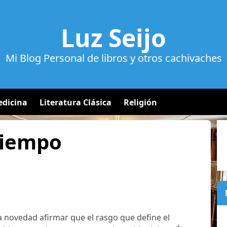
Luz Seijo
Mi Blog Personal de libros y otros cachivaches
dicina
Literatura Clásica
Religión
Tiempo
 novedad afirmar que el rasgo que define el