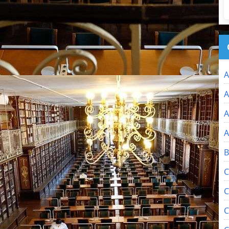
A
A
A
A
B
C
C
C