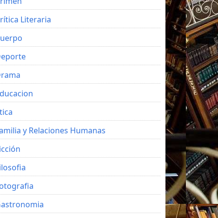
rimen
rítica Literaria
uerpo
eporte
Drama
ducacion
tica
amilia y Relaciones Humanas
icción
ilosofia
otografia
astronomia