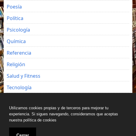
Poesía
Política
Psicología
Química
Referencia
Religión
Salud y Fitness
Tecnología
Viajes
Utilizamos cookies propias y de terceros para mejorar tu
experiencia. Si sigues navegando, consideramos que aceptas
nuestra política de cookies
Copyright © All rights reserved.
Cerrar