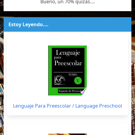
Bueno, un 70% quizás....
Estoy Leyendo….
Lenguaje Para Preescolar / Language Preschool