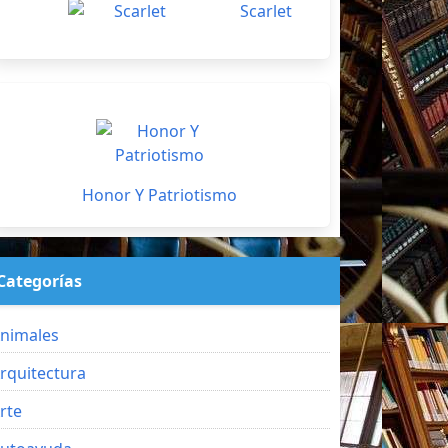
Scarlet
Honor Y Patriotismo
Categorías
nimales
rquitectura
rte