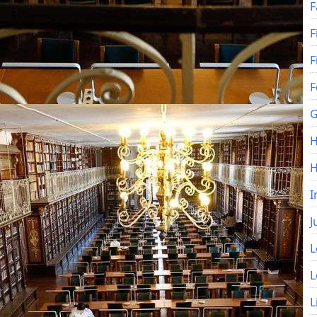
F
F
F
F
G
H
I
J
L
L
L