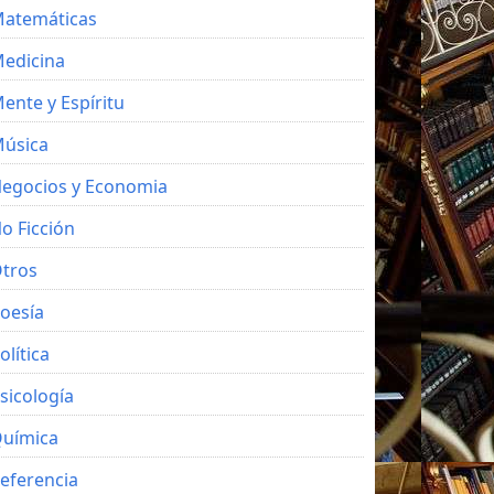
atemáticas
edicina
ente y Espíritu
úsica
egocios y Economia
o Ficción
tros
oesía
olítica
sicología
uímica
eferencia