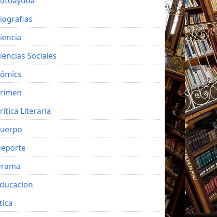
utoayuda
iografias
iencia
iencias Sociales
ómics
rimen
rítica Literaria
uerpo
eporte
Drama
ducacion
tica