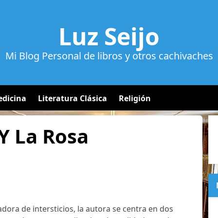
Luz Seijo
Mi Blog Personal de libros y otros cachivaches
dicina
Literatura Clásica
Religión
 Y La Rosa
dora de intersticios, la autora se centra en dos