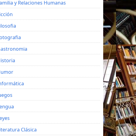
amilia y Relaciones Humanas
icción
ilosofia
otografia
astronomia
istoria
Humor
nformática
uegos
engua
eyes
iteratura Clásica