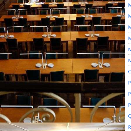
M
M
M
M
N
N
O
P
P
P
Q
R