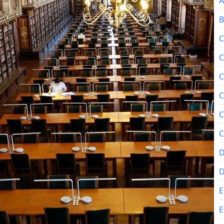
A
B
C
C
C
C
C
C
D
E
E