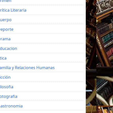
rimen
rítica Literaria
uerpo
eporte
Drama
ducacion
tica
amilia y Relaciones Humanas
icción
ilosofia
otografia
astronomia