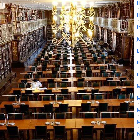
H
I
J
L
L
L
M
M
M
M
N