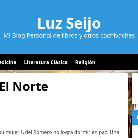
Luz Seijo
Mi Blog Personal de libros y otros cachivaches
dicina
Literatura Clásica
Religión
El Norte
e su mujer, Uriel Romero no logra dormir en paz. Una