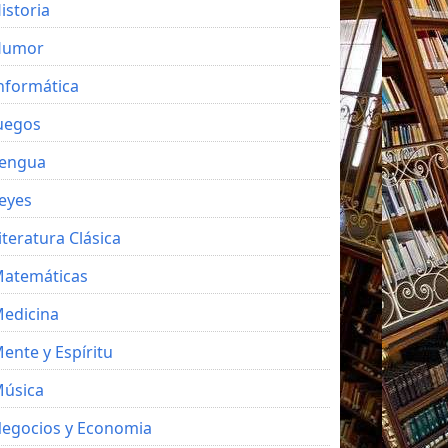
istoria
Humor
nformática
uegos
engua
eyes
iteratura Clásica
atemáticas
edicina
ente y Espíritu
úsica
egocios y Economia