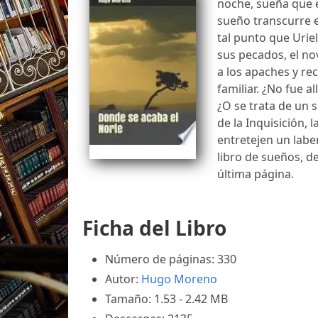
noche, sueña que e
sueño transcurre en
tal punto que Urie
sus pecados, el no
a los apaches y re
familiar. ¿No fue 
¿O se trata de un
de la Inquisición, 
entretejen un labe
libro de sueños, d
última página.
Ficha del Libro
Número de páginas: 330
Autor:
Hugo Moreno
Tamaño: 1.53 - 2.42 MB