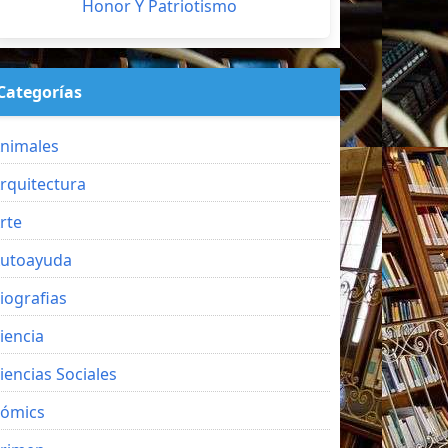
Honor Y Patriotismo
Categorías
nimales
rquitectura
rte
utoayuda
iografias
iencia
iencias Sociales
ómics