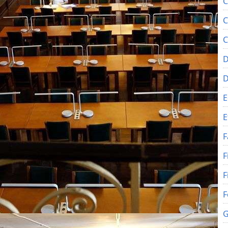
C
C
C
D
E
E
F
F
F
F
G