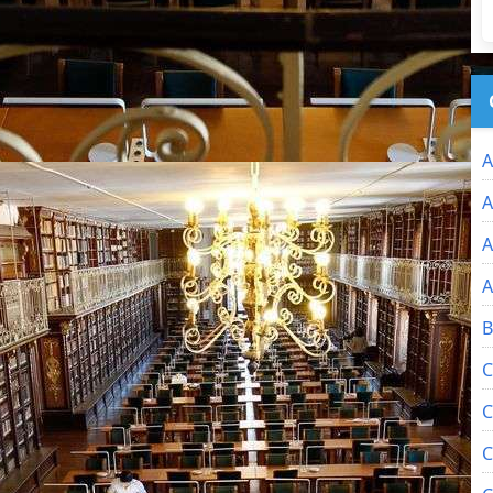
A
A
A
A
B
C
C
C