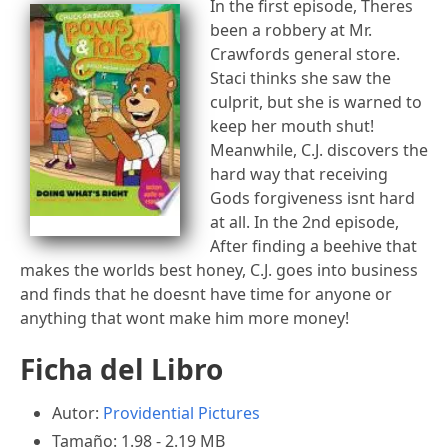
In the first episode, Theres
been a robbery at Mr.
Crawfords general store.
Staci thinks she saw the
culprit, but she is warned to
keep her mouth shut!
Meanwhile, C.J. discovers the
hard way that receiving
Gods forgiveness isnt hard
at all. In the 2nd episode,
After finding a beehive that
makes the worlds best honey, C.J. goes into business
and finds that he doesnt have time for anyone or
anything that wont make him more money!
Ficha del Libro
Autor:
Providential Pictures
Tamaño: 1.98 - 2.19 MB