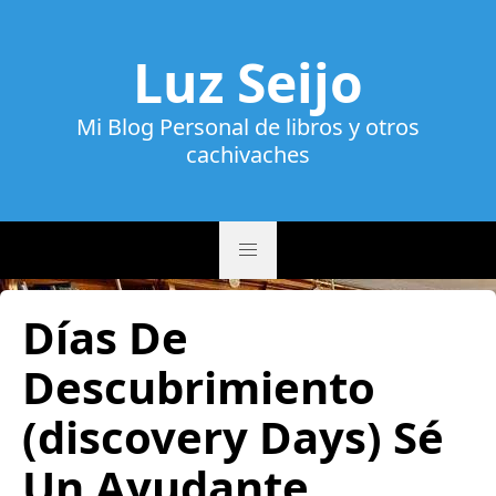
Luz Seijo
Mi Blog Personal de libros y otros
cachivaches
Días De
Descubrimiento
(discovery Days) Sé
Un Ayudante,