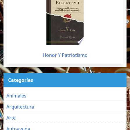
Honor Y Patriotismo
Categorías
Animales
Arquitectura
Arte
Autoayuda