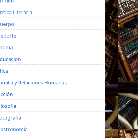
rimen
rítica Literaria
uerpo
eporte
Drama
ducacion
tica
amilia y Relaciones Humanas
icción
ilosofia
otografia
astronomia