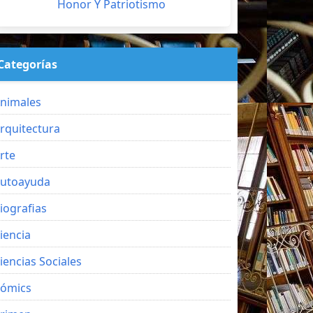
Honor Y Patriotismo
Categorías
nimales
rquitectura
rte
utoayuda
iografias
iencia
iencias Sociales
ómics