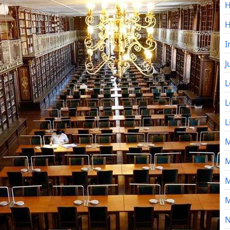
H
I
J
L
L
L
M
M
M
M
N