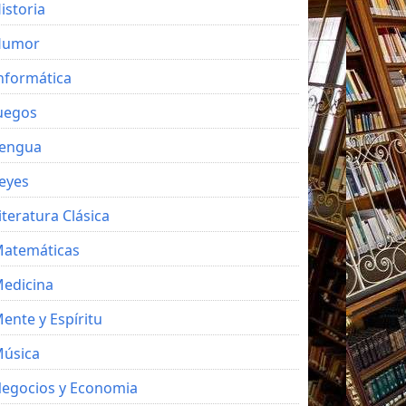
istoria
Humor
nformática
uegos
engua
eyes
iteratura Clásica
atemáticas
edicina
ente y Espíritu
úsica
egocios y Economia