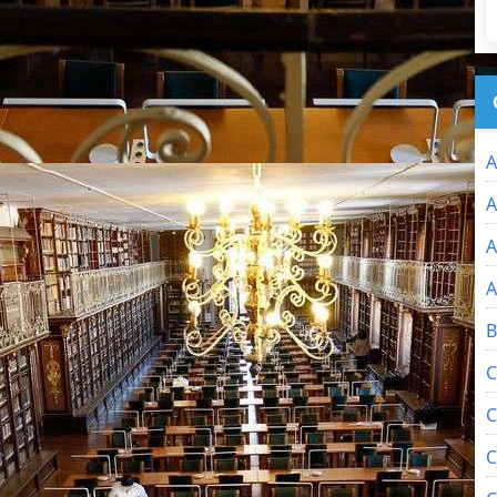
A
A
A
A
B
C
C
C