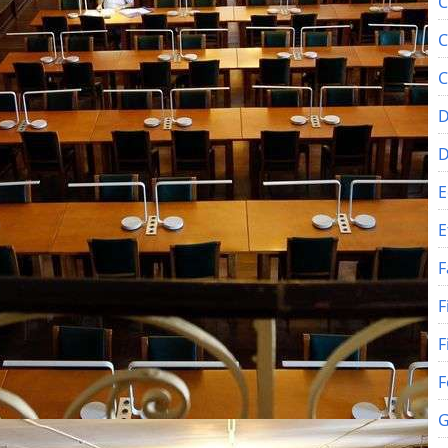
C
C
C
D
E
E
F
F
F
F
G