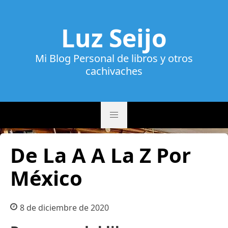
Luz Seijo
Mi Blog Personal de libros y otros
cachivaches
De La A A La Z Por
México
8 de diciembre de 2020