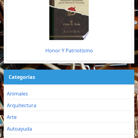
Honor Y Patriotismo
Categorías
Animales
Arquitectura
Arte
Autoayuda