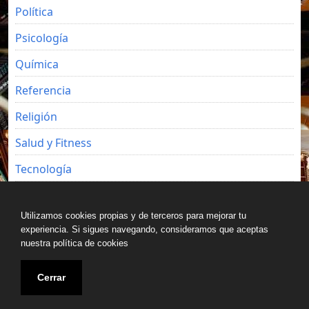
Política
Psicología
Química
Referencia
Religión
Salud y Fitness
Tecnología
Viajes
Utilizamos cookies propias y de terceros para mejorar tu
experiencia. Si sigues navegando, consideramos que aceptas
nuestra política de cookies
Copyright © All rights reserved.
Cerrar
Blog de Luz Seijo