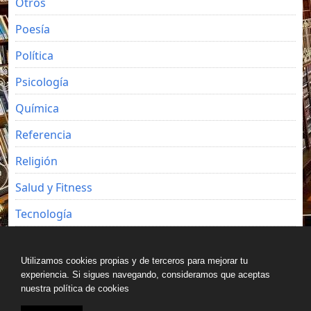
Otros
Poesía
Política
Psicología
Química
Referencia
Religión
Salud y Fitness
Tecnología
Viajes
Utilizamos cookies propias y de terceros para mejorar tu
experiencia. Si sigues navegando, consideramos que aceptas
nuestra política de cookies