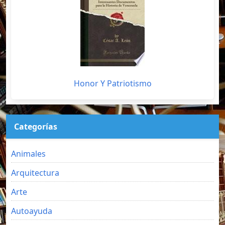
Honor Y Patriotismo
Categorías
Animales
Arquitectura
Arte
Autoayuda