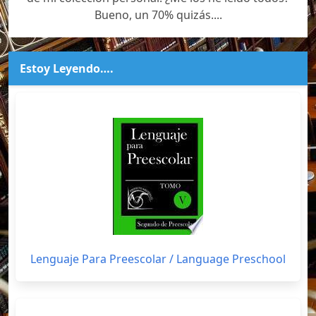
Bueno, un 70% quizás....
Estoy Leyendo….
Lenguaje Para Preescolar / Language Preschool