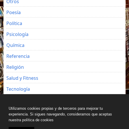
Otros
Poesía
Política
Psicología
Química
Referencia
Religión
Salud y Fitness
Tecnología
Viajes
Utilizamos cookies propias y de terceros para mejorar tu
experiencia. Si sigues navegando, consideramos que aceptas
nuestra política de cookies