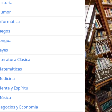
istoria
Humor
nformática
uegos
engua
eyes
iteratura Clásica
atemáticas
edicina
ente y Espíritu
úsica
egocios y Economia