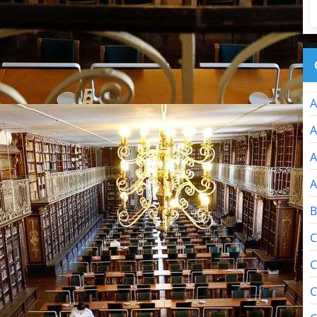
A
A
A
A
B
C
C
C