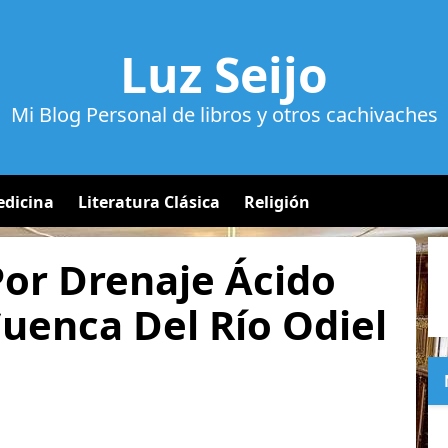
Luz Seijo
Mi Blog Personal de libros y otros cachivaches
dicina
Literatura Clásica
Religión
or Drenaje Ácido
uenca Del Río Odiel