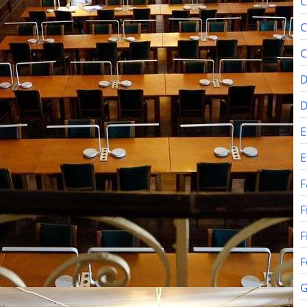
C
C
C
D
E
E
F
F
F
F
G