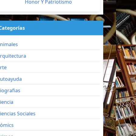
Honor Y Patriotismo
Categorías
nimales
rquitectura
rte
utoayuda
iografias
iencia
iencias Sociales
ómics