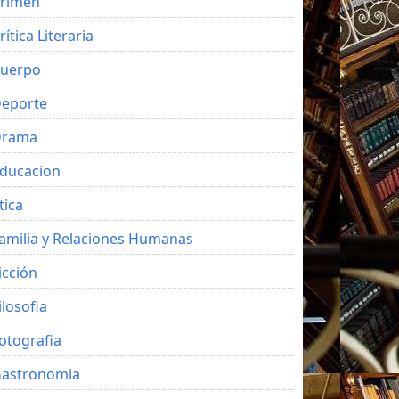
rimen
rítica Literaria
uerpo
eporte
Drama
ducacion
tica
amilia y Relaciones Humanas
icción
ilosofia
otografia
astronomia