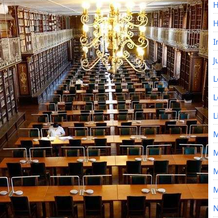
H
I
J
L
L
L
M
M
M
M
N