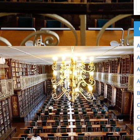
A
A
A
A
B
C
C
C