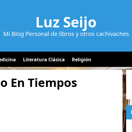
Luz Seijo
Mi Blog Personal de libros y otros cachivaches
dicina
Literatura Clásica
Religión
o En Tiempos