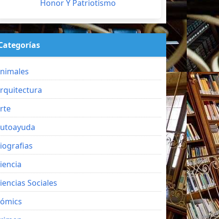
Honor Y Patriotismo
Categorías
nimales
rquitectura
rte
utoayuda
iografias
iencia
iencias Sociales
ómics