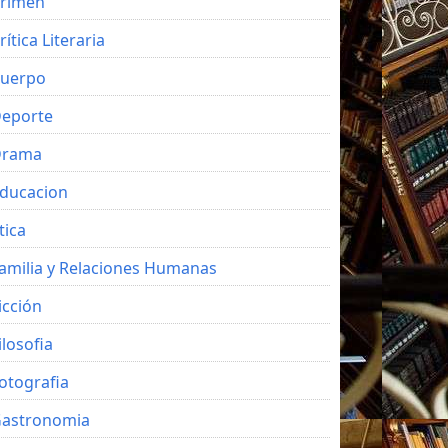
rimen
rítica Literaria
uerpo
eporte
Drama
ducacion
tica
amilia y Relaciones Humanas
icción
ilosofia
otografia
astronomia