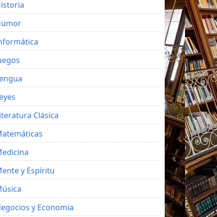
istoria
Humor
nformática
uegos
engua
eyes
iteratura Clásica
atemáticas
edicina
ente y Espíritu
úsica
egocios y Economia