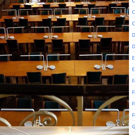
C
C
C
D
E
E
F
F
F
F
G