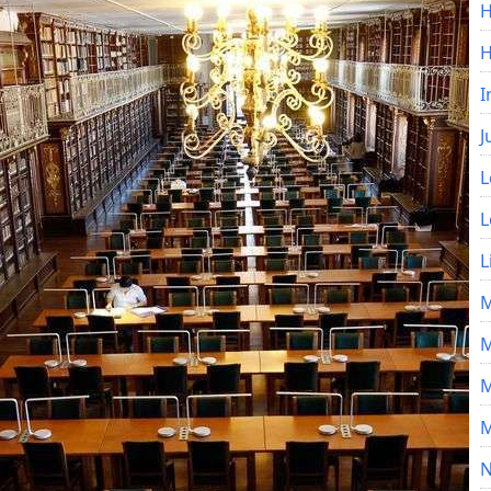
H
I
J
L
L
L
M
M
M
M
N