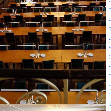
C
C
C
D
E
E
F
F
F
F
G