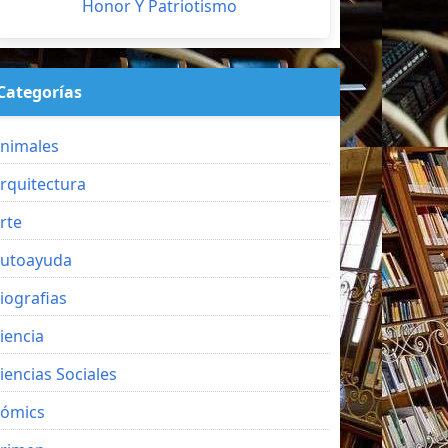
Honor Y Patriotismo
Categorías
nimales
rquitectura
rte
utoayuda
iografias
iencia
iencias Sociales
ómics