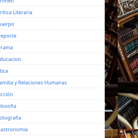
rimen
rítica Literaria
uerpo
eporte
Drama
ducacion
tica
amilia y Relaciones Humanas
icción
ilosofia
otografia
astronomia