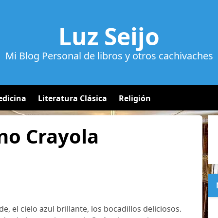
Luz Seijo
Mi Blog Personal de libros y otros cachivaches
dicina
Literatura Clásica
Religión
no Crayola
e, el cielo azul brillante, los bocadillos deliciosos.