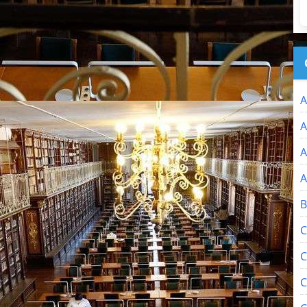
A
A
A
A
B
C
C
C