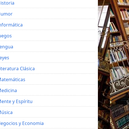
istoria
Humor
nformática
uegos
engua
eyes
iteratura Clásica
atemáticas
edicina
ente y Espíritu
úsica
egocios y Economia