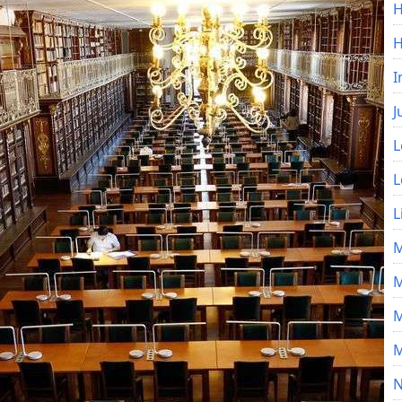
H
I
J
L
L
L
M
M
M
M
N