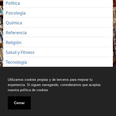
Política
Psicología
Química
Referencia
Religión
Salud y Fitness
Tecnología
Viajes
Utilizamos cookies propias y de terceros para mejorar tu
experiencia. Si sigues navegando, consideramos que aceptas
nuestra política de cookies
Copyright © All rights reserved.
Cerrar
Blog de Luz Seijo