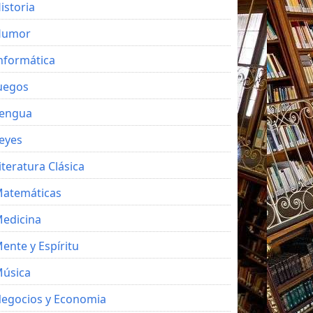
istoria
Humor
nformática
uegos
engua
eyes
iteratura Clásica
atemáticas
edicina
ente y Espíritu
úsica
egocios y Economia