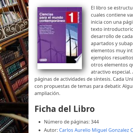
El libro se estruc
cuales contiene va
inicia con una pági
texto introductori
desarrollo de cada
apartados y subap
elementos muy inte
ejemplos resueltos 
otros elementos q
atractivo especial.
páginas de actividades de síntesis. Cada Uni
con propuestas de temas para debatir. Alg
ampliación.
Ficha del Libro
Número de páginas: 344
Autor:
Carlos Aurelio Miguel Gonzalez
C