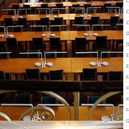
C
C
C
D
E
E
F
F
F
F
G