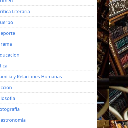
rimen
rítica Literaria
uerpo
eporte
Drama
ducacion
tica
amilia y Relaciones Humanas
icción
ilosofia
otografia
astronomia