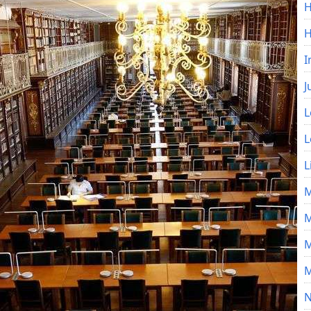
H
I
J
L
L
L
M
M
M
M
N