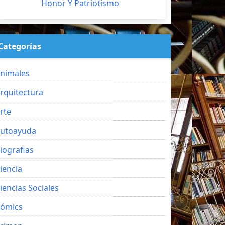
Honor Y Patriotismo
Categorías
nimales
rquitectura
rte
utoayuda
iografias
iencia
iencias Sociales
ómics