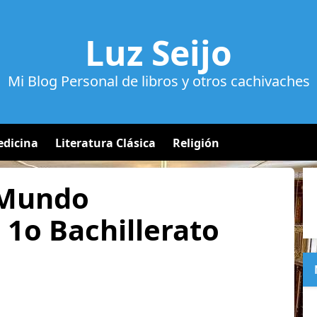
Luz Seijo
Mi Blog Personal de libros y otros cachivaches
dicina
Literatura Clásica
Religión
l Mundo
1o Bachillerato