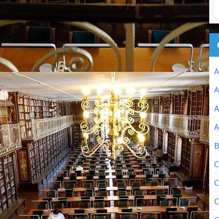
A
A
A
A
B
C
C
C