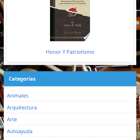
Honor Y Patriotismo
Categorías
Animales
Arquitectura
Arte
Autoayuda