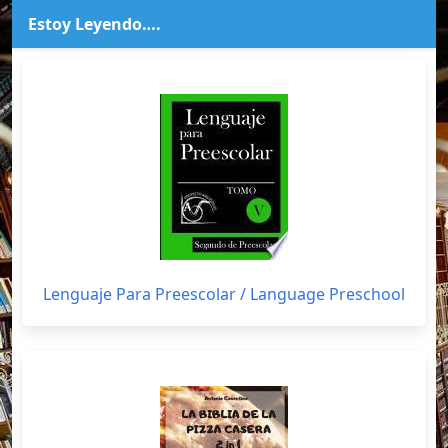
Estoy Leyendo….
Lenguaje Para Preescolar / Language Preschool