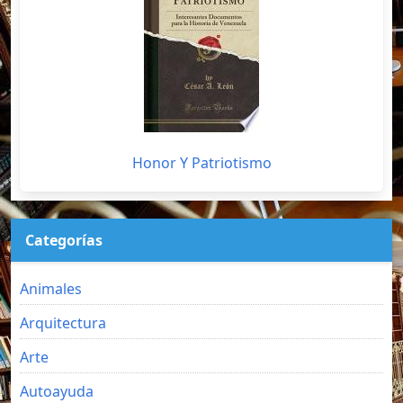
Honor Y Patriotismo
Categorías
Animales
Arquitectura
Arte
Autoayuda