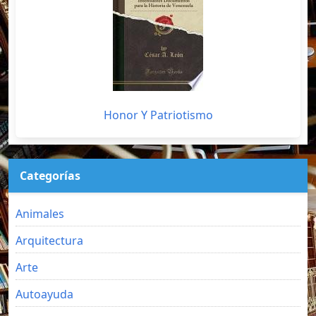
Honor Y Patriotismo
Categorías
Animales
Arquitectura
Arte
Autoayuda