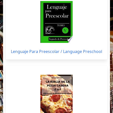
Lenguaje Para Preescolar / Language Preschool