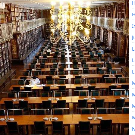
H
I
J
L
L
L
M
M
M
M
N