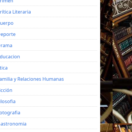
rimen
rítica Literaria
uerpo
eporte
Drama
ducacion
tica
amilia y Relaciones Humanas
icción
ilosofia
otografia
astronomia