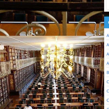
A
A
A
A
B
C
C
C