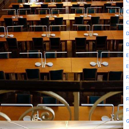
C
C
C
D
E
E
F
F
F
F
G