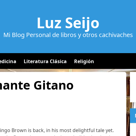
Luz Seijo
Mi Blog Personal de libros y otros cachivaches
dicina
Literatura Clásica
Religión
ante Gitano
ingo Brown is back, in his most delightful tale yet.