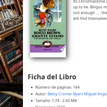
Its Christmastime 
up to be. Bingos mo
isnt enough . . . t
will find themselv
Ficha del Libro
Número de páginas: 164
Autor:
Betsy Cromer Byars
Miguel Ange
Tamaño: 1.74 - 2.43 MB