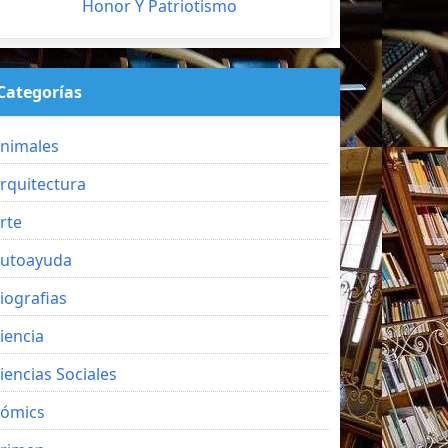
Honor Y Patriotismo
Categorías
nimales
rquitectura
rte
utoayuda
iografias
iencia
iencias Sociales
ómics