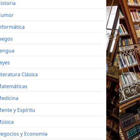
istoria
Humor
nformática
uegos
engua
eyes
iteratura Clásica
atemáticas
edicina
ente y Espíritu
úsica
egocios y Economia