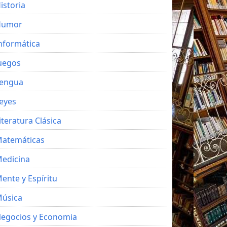
istoria
Humor
nformática
uegos
engua
eyes
iteratura Clásica
atemáticas
edicina
ente y Espíritu
úsica
egocios y Economia