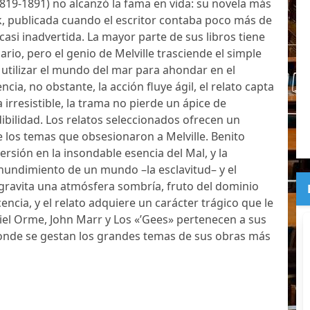
819-1891) no alcanzó la fama en vida: su novela más
, publicada cuando el escritor contaba poco más de
casi inadvertida. La mayor parte de sus libros tiene
rio, pero el genio de Melville trasciende el simple
l utilizar el mundo del mar para ahondar en el
ncia, no obstante, la acción fluye ágil, el relato capta
a irresistible, la trama no pierde un ápice de
dibilidad. Los relatos seleccionados ofrecen un
 los temas que obsesionaron a Melville. Benito
rsión en la insondable esencia del Mal, y la
 hundimiento de un mundo –la esclavitud– y el
 gravita una atmósfera sombría, fruto del dominio
cencia, y el relato adquiere un carácter trágico que le
iel Orme, John Marr y Los «’Gees» pertenecen a sus
 donde se gestan los grandes temas de sus obras más