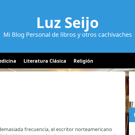
Luz Seijo
Mi Blog Personal de libros y otros cachivaches
dicina
Literatura Clásica
Religión
emasiada frecuencia, el escritor norteamericano