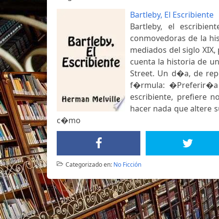
Bartleby, El Escribiente
Bartleby, el escribie
conmovedoras de la histo
mediados del siglo XIX
cuenta la historia de u
Street. Un d�a, de re
f�rmula: �Preferir�a
escribiente, prefiere n
hacer nada que altere s
c�mo
Categorizado en:
No Ficción