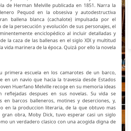
a de Herman Melville publicada en 1851. Narra la
llenero Pequod en la obsesiva y autodestructiva
an ballena blanca (cachalote) impulsada por el
 de la persecución y evolución de sus personajes, el
minentemente enciclopédico al incluir detalladas y
de la caza de las ballenas en el siglo XIX y multitud
la vida marinera de la época. Quizá por ello la novela
u primera escuela en los camarotes de un barco,
 en un navio que hacia la travesia desde Estados
 joven Huerfano Melville recoge en su memoria ideas
n reflejadas despues en sus novelas. Su vida se
es en barcos balleneros, motines y deserciones, y,
ro en la produccion literaria, de la que obtuvo mas
u gran obra, Moby Dick, tuvo esperar casi un siglo
omo un verdadero clasico con una acogida digna de