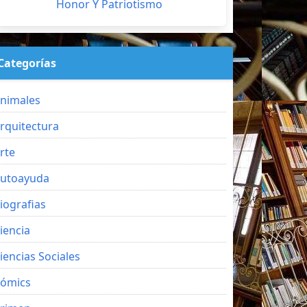
Honor Y Patriotismo
Categorías
nimales
rquitectura
rte
utoayuda
iografias
iencia
iencias Sociales
ómics