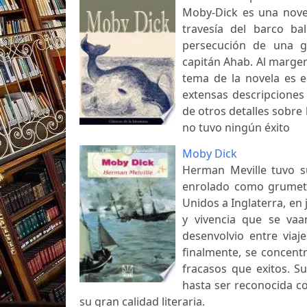
Moby-Dick es una novel
travesía del barco ba
persecución de una gr
capitán Ahab. Al margen
tema de la novela es e
extensas descripciones 
de otros detalles sobre 
no tuvo ningún éxito
Moby Dick
Herman Meville tuvo s
enrolado como grumete
Unidos a Inglaterra, en
y vivencia que se vaa
desenvolvio entre viaj
finalmente, se concent
fracasos que exitos. S
hasta ser reconocida c
su gran calidad literaria.