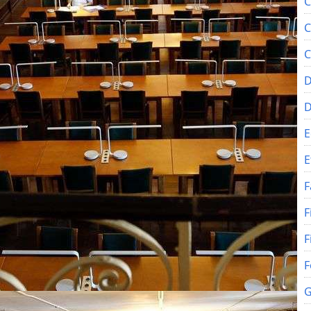
C
C
C
D
E
E
F
F
F
F
G