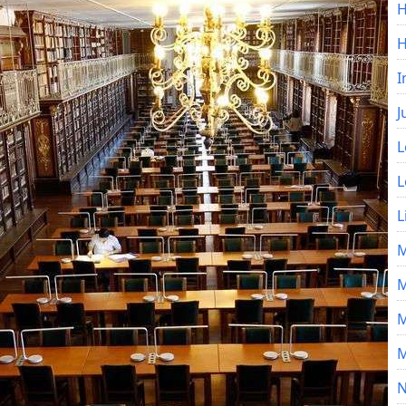
H
I
J
L
L
L
M
M
M
M
N