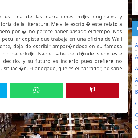
nte es una de las narraciones m�s originales y
ria de la literatura. Melville escribi� este relato a
, pero por �l no parece haber pasado el tiempo. Nos
n peculiar copista que trabaja en una oficina de Wall
A
pente, deja de escribir ampar�ndose en su famosa
 no hacerlo�. Nadie sabe de d�nde viene este
A
o decirlo, y su futuro es incierto pues prefiere no
u situaci�n. El abogado, que es el narrador, no sabe
A
A
B
C
C
C