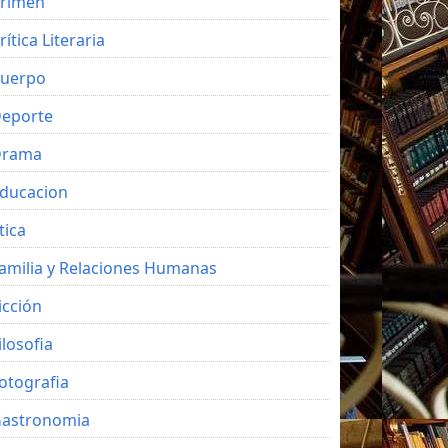
rimen
rítica Literaria
uerpo
eporte
Drama
ducacion
tica
amilia y Relaciones Humanas
icción
ilosofia
otografia
astronomia