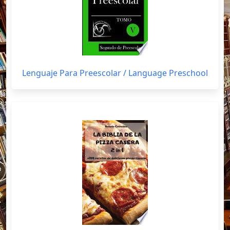
Lenguaje Para Preescolar / Language Preschool