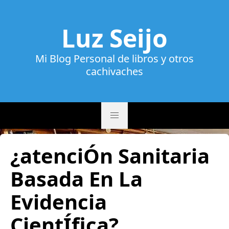
Luz Seijo
Mi Blog Personal de libros y otros
cachivaches
¿atenciÓn Sanitaria
Basada En La
Evidencia
CientÍfica?