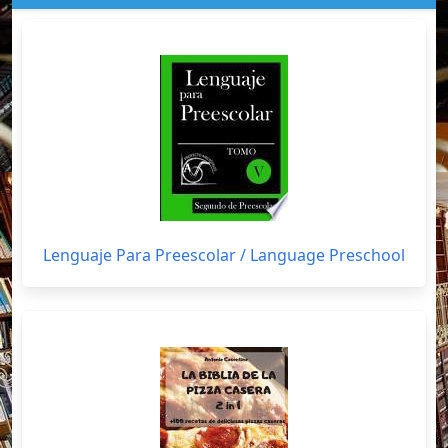
Lenguaje Para Preescolar / Language Preschool