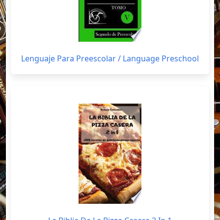
Lenguaje Para Preescolar / Language Preschool