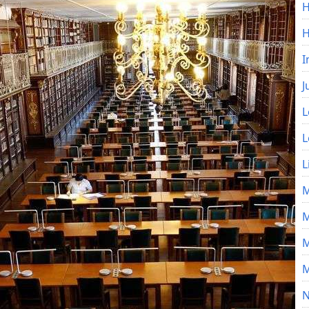
H
I
J
L
L
L
M
M
M
M
N