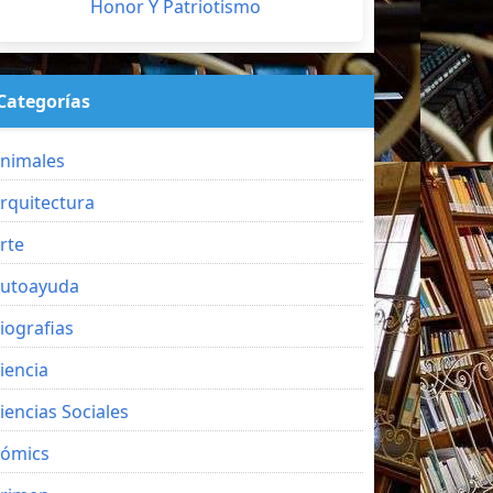
Honor Y Patriotismo
Categorías
nimales
rquitectura
rte
utoayuda
iografias
iencia
iencias Sociales
ómics