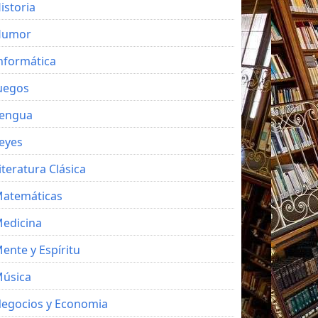
istoria
Humor
nformática
uegos
engua
eyes
iteratura Clásica
atemáticas
edicina
ente y Espíritu
úsica
egocios y Economia