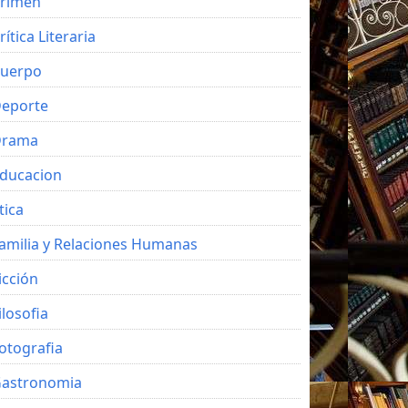
rimen
rítica Literaria
uerpo
eporte
Drama
ducacion
tica
amilia y Relaciones Humanas
icción
ilosofia
otografia
astronomia