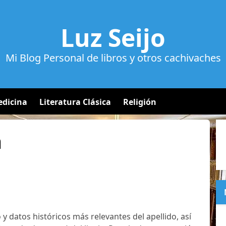
Luz Seijo
Mi Blog Personal de libros y otros cachivaches
dicina
Literatura Clásica
Religión
a
 y datos históricos más relevantes del apellido, así