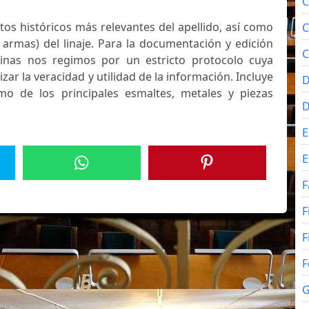
C
atos históricos más relevantes del apellido, así como
C
 armas) del linaje. Para la documentación y edición
C
inas nos regimos por un estricto protocolo cuya
izar la veracidad y utilidad de la información. Incluye
D
mo de los principales esmaltes, metales y piezas
E
E
F
F
F
F
G