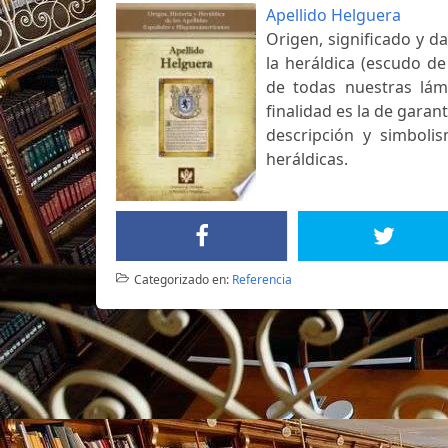
Apellido Helguera
Origen, significado y d
la heráldica (escudo de
de todas nuestras lám
finalidad es la de garant
descripción y simbolis
heráldicas.
Categorizado en:
Referencia