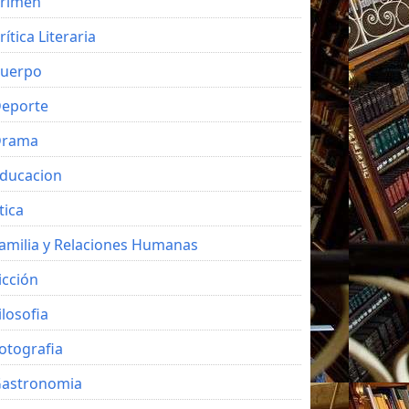
rimen
rítica Literaria
uerpo
eporte
Drama
ducacion
tica
amilia y Relaciones Humanas
icción
ilosofia
otografia
astronomia