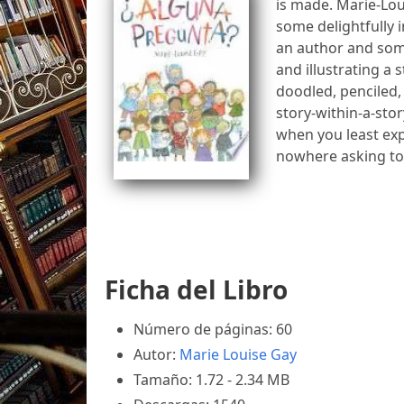
is made. Marie-Lo
some delightfully 
an author and some
and illustrating a 
doodled, penciled,
story-within-a-sto
when you least exp
nowhere asking to 
Ficha del Libro
Número de páginas: 60
Autor:
Marie Louise Gay
Tamaño: 1.72 - 2.34 MB