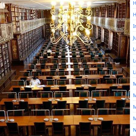
H
I
J
L
L
L
M
M
M
M
N