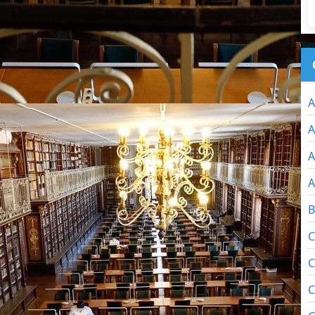
A
A
A
A
B
C
C
C