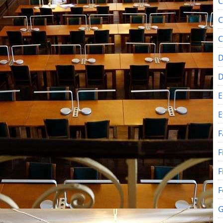
C
C
C
D
E
E
F
F
F
F
G