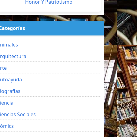
Honor Y Patriotismo
Categorías
nimales
rquitectura
rte
utoayuda
iografias
iencia
iencias Sociales
ómics